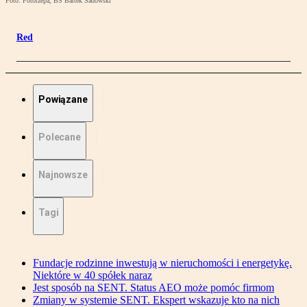
Foto: Fotorzepa, BS Bartek Sadowski
Red
Powiązane
Polecane
Najnowsze
Tagi
Fundacje rodzinne inwestują w nieruchomości i energetykę.
Niektóre w 40 spółek naraz
Jest sposób na SENT. Status AEO może pomóc firmom
Zmiany w systemie SENT. Ekspert wskazuje kto na nich