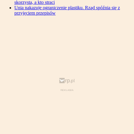
skorzysta, a kto straci
Unia nakazuje ograniczenie plastiku. Rząd spóźnia się z
przyjęciem przepisów