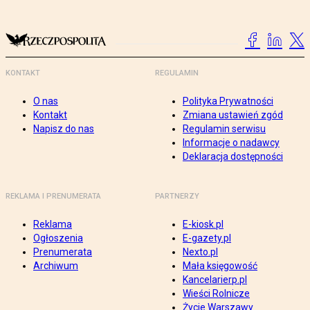
KONTAKT
REGULAMIN
O nas
Polityka Prywatności
Kontakt
Zmiana ustawień zgód
Napisz do nas
Regulamin serwisu
Informacje o nadawcy
Deklaracja dostępności
REKLAMA I PRENUMERATA
PARTNERZY
Reklama
E-kiosk.pl
Ogłoszenia
E-gazety.pl
Prenumerata
Nexto.pl
Archiwum
Mała księgowość
Kancelarierp.pl
Wieści Rolnicze
Życie Warszawy