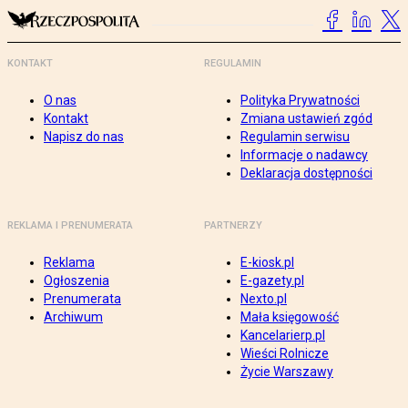
KONTAKT
REGULAMIN
O nas
Polityka Prywatności
Kontakt
Zmiana ustawień zgód
Napisz do nas
Regulamin serwisu
Informacje o nadawcy
Deklaracja dostępności
REKLAMA I PRENUMERATA
PARTNERZY
Reklama
E-kiosk.pl
Ogłoszenia
E-gazety.pl
Prenumerata
Nexto.pl
Archiwum
Mała księgowość
Kancelarierp.pl
Wieści Rolnicze
Życie Warszawy