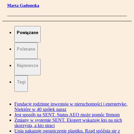
Marta Gadomska
Powiązane
Polecane
Najnowsze
Tagi
Fundacje rodzinne inwestują w nieruchomości i energetykę.
Niektóre w 40 spółek naraz
Jest sposób na SENT. Status AEO może pomóc firmom
Zmiany w systemie SENT. Ekspert wskazuje kto na nich
skorzysta, a kto straci
Unia nakazuje ograniczenie plastiku. Rząd spóźnia się z