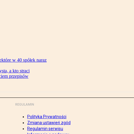
ektóre w 40 spółek naraz
ta, a kto straci
ęciem przepisów
REGULAMIN
Polityka Prywatności
Zmiana ustawień zgód
Regulamin serwisu