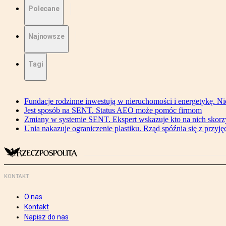
Polecane
Najnowsze
Tagi
Fundacje rodzinne inwestują w nieruchomości i energetykę. Ni
Jest sposób na SENT. Status AEO może pomóc firmom
Zmiany w systemie SENT. Ekspert wskazuje kto na nich skorzys
Unia nakazuje ograniczenie plastiku. Rząd spóźnia się z przyj
KONTAKT
O nas
Kontakt
Napisz do nas