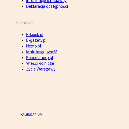
Informacje o nadawcy
Deklaracja dostępności
PARTNERZY
E-kiosk.pl
E-gazety.pl
Nexto.pl
Mała księgowość
Kancelarierp.pl
Wieści Rolnicze
Życie Warszawy
KALENDARIUM