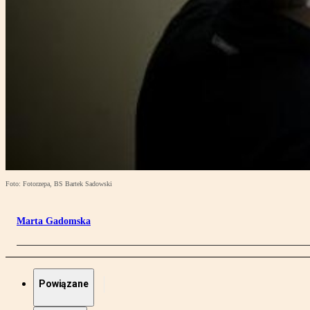
Foto: Fotorzepa, BS Bartek Sadowski
Marta Gadomska
Powiązane