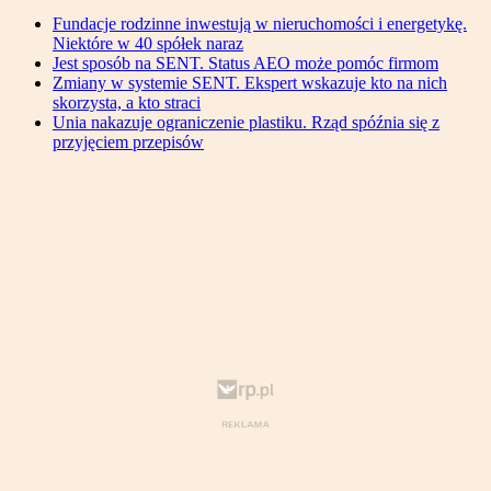
Fundacje rodzinne inwestują w nieruchomości i energetykę.
Niektóre w 40 spółek naraz
Jest sposób na SENT. Status AEO może pomóc firmom
Zmiany w systemie SENT. Ekspert wskazuje kto na nich
skorzysta, a kto straci
Unia nakazuje ograniczenie plastiku. Rząd spóźnia się z
przyjęciem przepisów