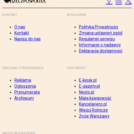
KONTAKT
REGULAMIN
O nas
Polityka Prywatności
Kontakt
Zmiana ustawień zgód
Napisz do nas
Regulamin serwisu
Informacje o nadawcy
Deklaracja dostępności
REKLAMA I PRENUMERATA
PARTNERZY
Reklama
E-kiosk.pl
Ogłoszenia
E-gazety.pl
Prenumerata
Nexto.pl
Archiwum
Mała księgowość
Kancelarierp.pl
Wieści Rolnicze
Życie Warszawy
NASZE WYDARZENIA