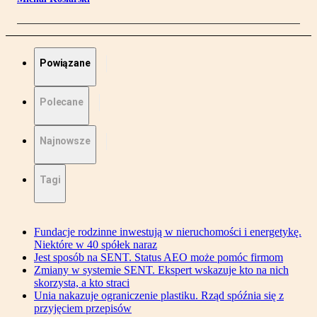
Powiązane
Polecane
Najnowsze
Tagi
Fundacje rodzinne inwestują w nieruchomości i energetykę.
Niektóre w 40 spółek naraz
Jest sposób na SENT. Status AEO może pomóc firmom
Zmiany w systemie SENT. Ekspert wskazuje kto na nich
skorzysta, a kto straci
Unia nakazuje ograniczenie plastiku. Rząd spóźnia się z
przyjęciem przepisów