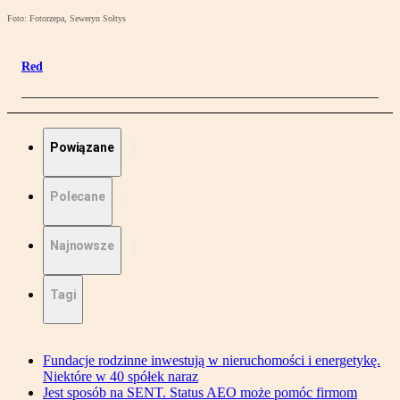
Foto: Fotorzepa, Seweryn Sołtys
Red
Powiązane
Polecane
Najnowsze
Tagi
Fundacje rodzinne inwestują w nieruchomości i energetykę.
Niektóre w 40 spółek naraz
Jest sposób na SENT. Status AEO może pomóc firmom