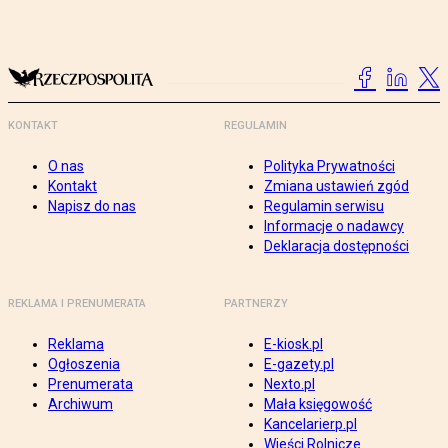
KONTAKT
REGULAMIN
O nas
Polityka Prywatności
Kontakt
Zmiana ustawień zgód
Napisz do nas
Regulamin serwisu
Informacje o nadawcy
Deklaracja dostępności
REKLAMA I PRENUMERATA
PARTNERZY
Reklama
E-kiosk.pl
Ogłoszenia
E-gazety.pl
Prenumerata
Nexto.pl
Archiwum
Mała księgowość
Kancelarierp.pl
Wieści Rolnicze