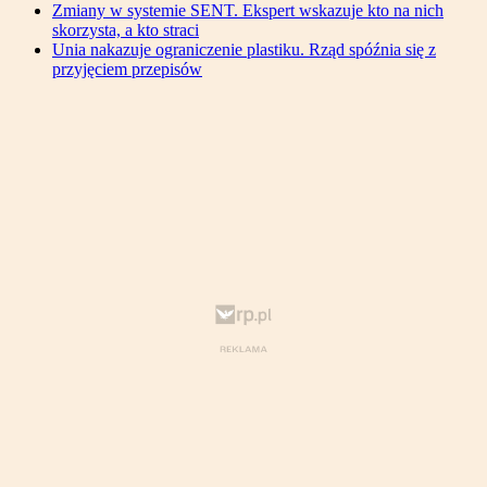
Zmiany w systemie SENT. Ekspert wskazuje kto na nich
skorzysta, a kto straci
Unia nakazuje ograniczenie plastiku. Rząd spóźnia się z
przyjęciem przepisów