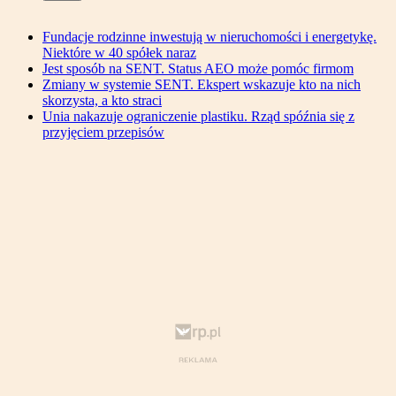
Fundacje rodzinne inwestują w nieruchomości i energetykę.
Niektóre w 40 spółek naraz
Jest sposób na SENT. Status AEO może pomóc firmom
Zmiany w systemie SENT. Ekspert wskazuje kto na nich
skorzysta, a kto straci
Unia nakazuje ograniczenie plastiku. Rząd spóźnia się z
przyjęciem przepisów