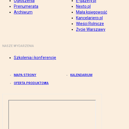
Ogłoszenia
E-gazety.pl
Prenumerata
Nexto.pl
Archiwum
Mała księgowość
Kancelarierp.pl
Wieści Rolnicze
Życie Warszawy
NASZE WYDARZENIA
Szkolenia i konferencje
MAPA STRONY
KALENDARIUM
OFERTA PRODUKTOWA