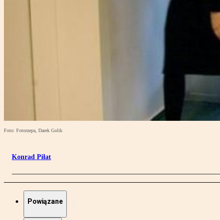
Foto: Fotorzepa, Darek Golik
Konrad Piłat
Powiązane