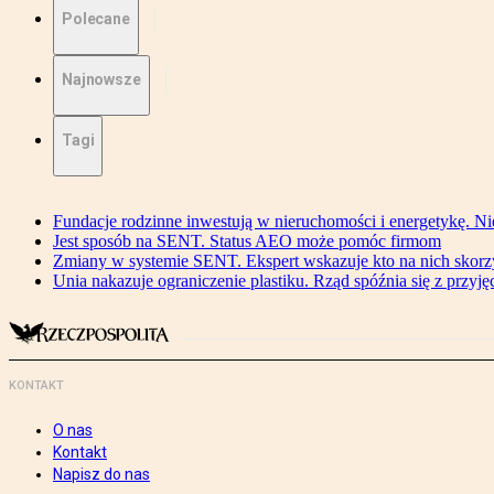
Polecane
Najnowsze
Tagi
Fundacje rodzinne inwestują w nieruchomości i energetykę. Ni
Jest sposób na SENT. Status AEO może pomóc firmom
Zmiany w systemie SENT. Ekspert wskazuje kto na nich skorzys
Unia nakazuje ograniczenie plastiku. Rząd spóźnia się z przyj
KONTAKT
O nas
Kontakt
Napisz do nas