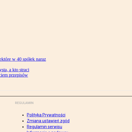
ektóre w 40 spółek naraz
ta, a kto straci
ęciem przepisów
REGULAMIN
Polityka Prywatności
Zmiana ustawień zgód
Regulamin serwisu