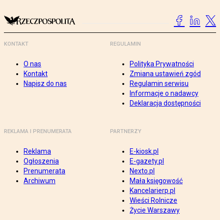
KONTAKT
REGULAMIN
O nas
Polityka Prywatności
Kontakt
Zmiana ustawień zgód
Napisz do nas
Regulamin serwisu
Informacje o nadawcy
Deklaracja dostępności
REKLAMA I PRENUMERATA
PARTNERZY
Reklama
E-kiosk.pl
Ogłoszenia
E-gazety.pl
Prenumerata
Nexto.pl
Archiwum
Mała księgowość
Kancelarierp.pl
Wieści Rolnicze
Życie Warszawy