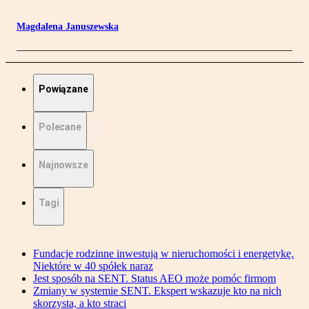
Magdalena Januszewska
Powiązane
Polecane
Najnowsze
Tagi
Fundacje rodzinne inwestują w nieruchomości i energetykę.
Niektóre w 40 spółek naraz
Jest sposób na SENT. Status AEO może pomóc firmom
Zmiany w systemie SENT. Ekspert wskazuje kto na nich
skorzysta, a kto straci