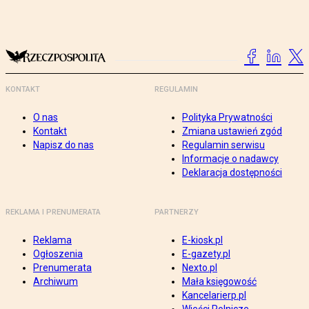
KONTAKT
REGULAMIN
O nas
Polityka Prywatności
Kontakt
Zmiana ustawień zgód
Napisz do nas
Regulamin serwisu
Informacje o nadawcy
Deklaracja dostępności
REKLAMA I PRENUMERATA
PARTNERZY
Reklama
E-kiosk.pl
Ogłoszenia
E-gazety.pl
Prenumerata
Nexto.pl
Archiwum
Mała księgowość
Kancelarierp.pl