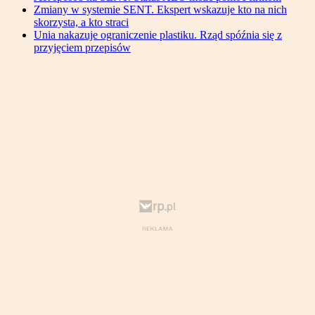
Zmiany w systemie SENT. Ekspert wskazuje kto na nich
skorzysta, a kto straci
Unia nakazuje ograniczenie plastiku. Rząd spóźnia się z
przyjęciem przepisów