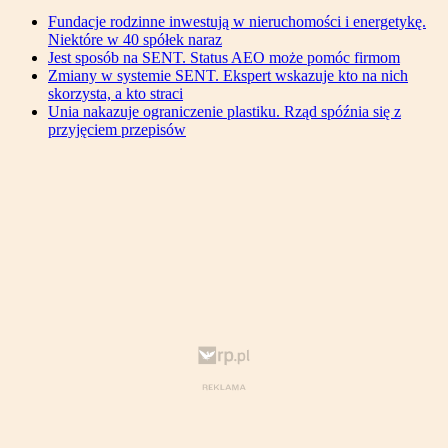
Fundacje rodzinne inwestują w nieruchomości i energetykę.
Niektóre w 40 spółek naraz
Jest sposób na SENT. Status AEO może pomóc firmom
Zmiany w systemie SENT. Ekspert wskazuje kto na nich
skorzysta, a kto straci
Unia nakazuje ograniczenie plastiku. Rząd spóźnia się z
przyjęciem przepisów