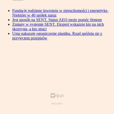
Fundacje rodzinne inwestują w nieruchomości i energetykę.
Niektóre w 40 spółek naraz
Jest sposób na SENT. Status AEO może pomóc firmom
Zmiany w systemie SENT. Ekspert wskazuje kto na nich
skorzysta, a kto straci
Unia nakazuje ograniczenie plastiku. Rząd spóźnia się z
przyjęciem przepisów