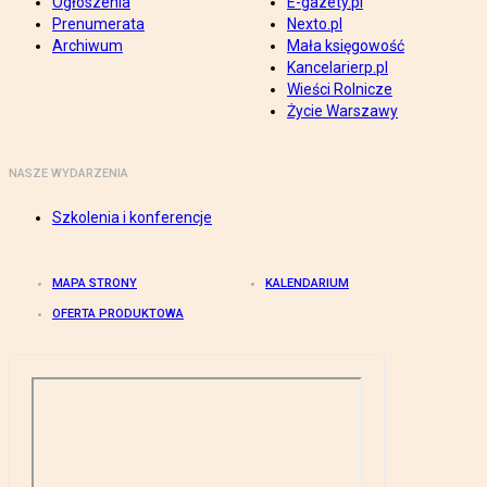
Ogłoszenia
E-gazety.pl
Prenumerata
Nexto.pl
Archiwum
Mała księgowość
Kancelarierp.pl
Wieści Rolnicze
Życie Warszawy
NASZE WYDARZENIA
Szkolenia i konferencje
MAPA STRONY
KALENDARIUM
OFERTA PRODUKTOWA