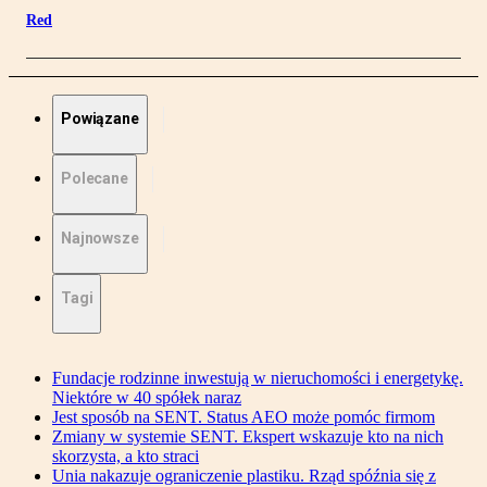
Red
Powiązane
Polecane
Najnowsze
Tagi
Fundacje rodzinne inwestują w nieruchomości i energetykę.
Niektóre w 40 spółek naraz
Jest sposób na SENT. Status AEO może pomóc firmom
Zmiany w systemie SENT. Ekspert wskazuje kto na nich
skorzysta, a kto straci
Unia nakazuje ograniczenie plastiku. Rząd spóźnia się z