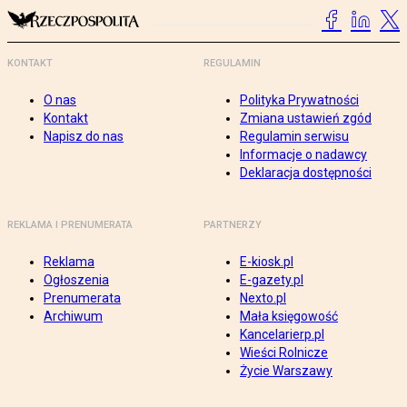
KONTAKT
REGULAMIN
O nas
Polityka Prywatności
Kontakt
Zmiana ustawień zgód
Napisz do nas
Regulamin serwisu
Informacje o nadawcy
Deklaracja dostępności
REKLAMA I PRENUMERATA
PARTNERZY
Reklama
E-kiosk.pl
Ogłoszenia
E-gazety.pl
Prenumerata
Nexto.pl
Archiwum
Mała księgowość
Kancelarierp.pl
Wieści Rolnicze
Życie Warszawy