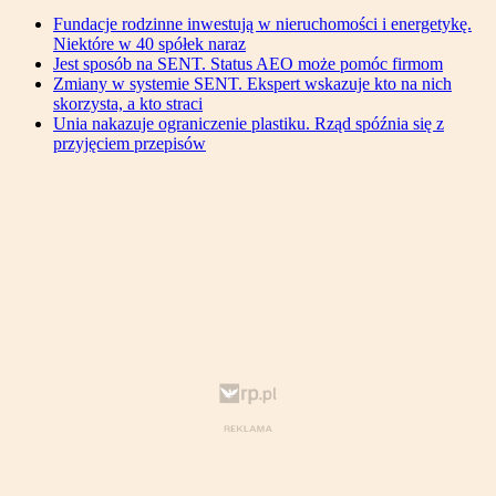
Fundacje rodzinne inwestują w nieruchomości i energetykę.
Niektóre w 40 spółek naraz
Jest sposób na SENT. Status AEO może pomóc firmom
Zmiany w systemie SENT. Ekspert wskazuje kto na nich
skorzysta, a kto straci
Unia nakazuje ograniczenie plastiku. Rząd spóźnia się z
przyjęciem przepisów