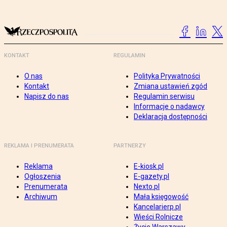
KONTAKT
REGULAMIN
O nas
Polityka Prywatności
Kontakt
Zmiana ustawień zgód
Napisz do nas
Regulamin serwisu
Informacje o nadawcy
Deklaracja dostępności
REKLAMA I PRENUMERATA
PARTNERZY
Reklama
E-kiosk.pl
Ogłoszenia
E-gazety.pl
Prenumerata
Nexto.pl
Archiwum
Mała księgowość
Kancelarierp.pl
Wieści Rolnicze