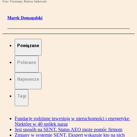
Foto: Fotorzepa, Bartosz Jankowski
Marek Domagalski
Powiązane
Polecane
Najnowsze
Tagi
Fundacje rodzinne inwestują w nieruchomości i energetykę.
Niektóre w 40 spółek naraz
Jest sposób na SENT. Status AEO może pomóc firmom
Zmiany w systemie SENT. Ekspert wskazuje kto na nich