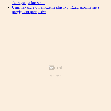
skorzysta, a kto straci
Unia nakazuje ograniczenie plastiku. Rząd spóźnia się z
przyjęciem przepisów