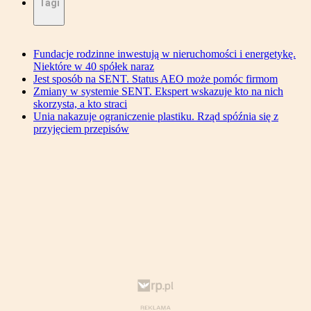
Tagi
Fundacje rodzinne inwestują w nieruchomości i energetykę.
Niektóre w 40 spółek naraz
Jest sposób na SENT. Status AEO może pomóc firmom
Zmiany w systemie SENT. Ekspert wskazuje kto na nich
skorzysta, a kto straci
Unia nakazuje ograniczenie plastiku. Rząd spóźnia się z
przyjęciem przepisów