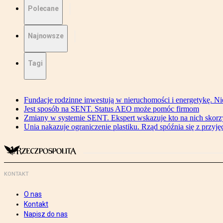
Polecane
Najnowsze
Tagi
Fundacje rodzinne inwestują w nieruchomości i energetykę. Ni
Jest sposób na SENT. Status AEO może pomóc firmom
Zmiany w systemie SENT. Ekspert wskazuje kto na nich skorzys
Unia nakazuje ograniczenie plastiku. Rząd spóźnia się z przyj
KONTAKT
O nas
Kontakt
Napisz do nas