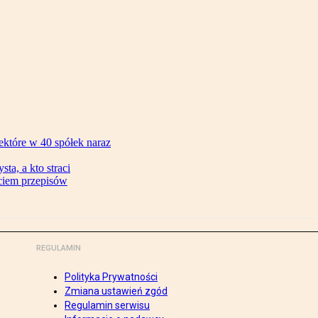
ektóre w 40 spółek naraz
ta, a kto straci
ęciem przepisów
REGULAMIN
Polityka Prywatności
Zmiana ustawień zgód
Regulamin serwisu