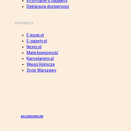
Informacje o nadawcy
Deklaracja dostępności
PARTNERZY
E-kiosk.pl
E-gazety.pl
Nexto.pl
Mała księgowość
Kancelarierp.pl
Wieści Rolnicze
Życie Warszawy
KALENDARIUM