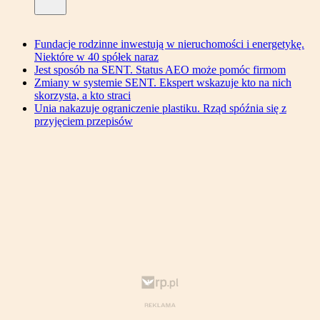
Fundacje rodzinne inwestują w nieruchomości i energetykę.
Niektóre w 40 spółek naraz
Jest sposób na SENT. Status AEO może pomóc firmom
Zmiany w systemie SENT. Ekspert wskazuje kto na nich
skorzysta, a kto straci
Unia nakazuje ograniczenie plastiku. Rząd spóźnia się z
przyjęciem przepisów