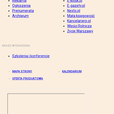
Reklama
E-kiosk.pl
Ogłoszenia
E-gazety.pl
Prenumerata
Nexto.pl
Archiwum
Mała księgowość
Kancelarierp.pl
Wieści Rolnicze
Życie Warszawy
NASZE WYDARZENIA
Szkolenia i konferencje
MAPA STRONY
KALENDARIUM
OFERTA PRODUKTOWA