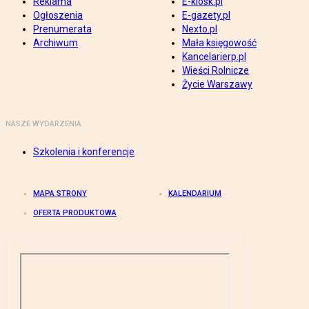
Reklama
E-kiosk.pl
Ogłoszenia
E-gazety.pl
Prenumerata
Nexto.pl
Archiwum
Mała księgowość
Kancelarierp.pl
Wieści Rolnicze
Życie Warszawy
NASZE WYDARZENIA
Szkolenia i konferencje
MAPA STRONY
KALENDARIUM
OFERTA PRODUKTOWA