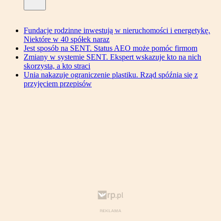
Fundacje rodzinne inwestują w nieruchomości i energetykę.
Niektóre w 40 spółek naraz
Jest sposób na SENT. Status AEO może pomóc firmom
Zmiany w systemie SENT. Ekspert wskazuje kto na nich
skorzysta, a kto straci
Unia nakazuje ograniczenie plastiku. Rząd spóźnia się z
przyjęciem przepisów