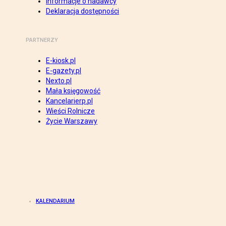
Informacje o nadawcy
Deklaracja dostępności
PARTNERZY
E-kiosk.pl
E-gazety.pl
Nexto.pl
Mała księgowość
Kancelarierp.pl
Wieści Rolnicze
Życie Warszawy
KALENDARIUM