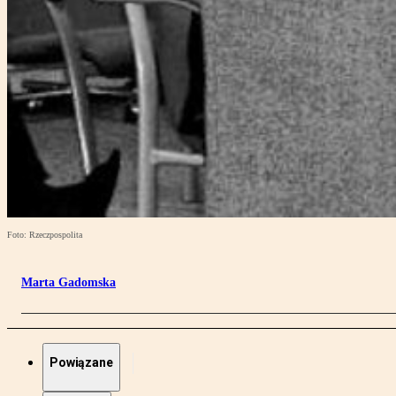
Foto: Rzeczpospolita
Marta Gadomska
Powiązane