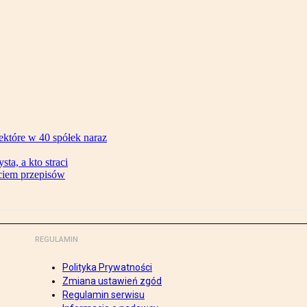
ektóre w 40 spółek naraz
ta, a kto straci
ęciem przepisów
REGULAMIN
Polityka Prywatności
Zmiana ustawień zgód
Regulamin serwisu