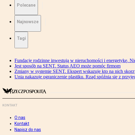
Polecane
Najnowsze
Tagi
Fundacje rodzinne inwestują w nieruchomości i energetykę. Ni
Jest sposób na SENT. Status AEO może pomóc firmom
Zmiany w systemie SENT. Ekspert wskazuje kto na nich skorzys
Unia nakazuje ograniczenie plastiku. Rząd spóźnia się z przyj
KONTAKT
O nas
Kontakt
Napisz do nas