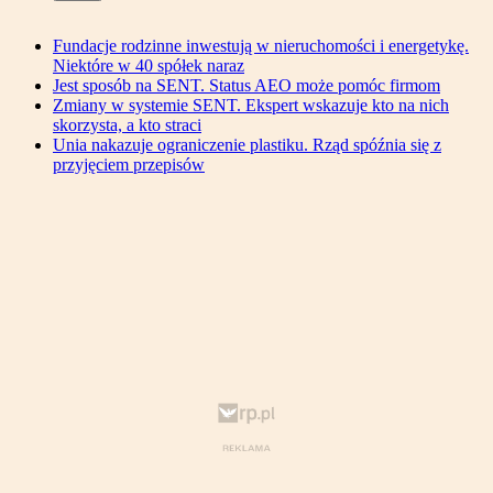
Fundacje rodzinne inwestują w nieruchomości i energetykę.
Niektóre w 40 spółek naraz
Jest sposób na SENT. Status AEO może pomóc firmom
Zmiany w systemie SENT. Ekspert wskazuje kto na nich
skorzysta, a kto straci
Unia nakazuje ograniczenie plastiku. Rząd spóźnia się z
przyjęciem przepisów