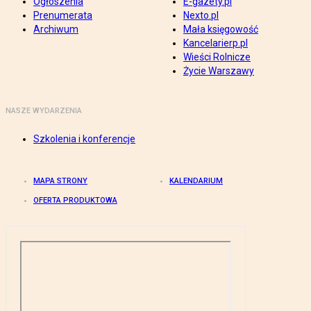
Ogłoszenia
E-gazety.pl
Prenumerata
Nexto.pl
Archiwum
Mała księgowość
Kancelarierp.pl
Wieści Rolnicze
Życie Warszawy
NASZE WYDARZENIA
Szkolenia i konferencje
MAPA STRONY
KALENDARIUM
OFERTA PRODUKTOWA