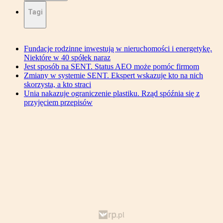
Tagi
Fundacje rodzinne inwestują w nieruchomości i energetykę.
Niektóre w 40 spółek naraz
Jest sposób na SENT. Status AEO może pomóc firmom
Zmiany w systemie SENT. Ekspert wskazuje kto na nich
skorzysta, a kto straci
Unia nakazuje ograniczenie plastiku. Rząd spóźnia się z
przyjęciem przepisów