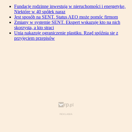
Fundacje rodzinne inwestują w nieruchomości i energetykę.
Niektóre w 40 spółek naraz
Jest sposób na SENT. Status AEO może pomóc firmom
Zmiany w systemie SENT. Ekspert wskazuje kto na nich
skorzysta, a kto straci
Unia nakazuje ograniczenie plastiku. Rząd spóźnia się z
przyjęciem przepisów