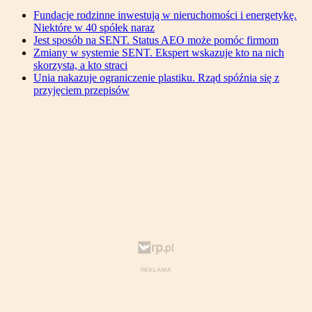
Fundacje rodzinne inwestują w nieruchomości i energetykę.
Niektóre w 40 spółek naraz
Jest sposób na SENT. Status AEO może pomóc firmom
Zmiany w systemie SENT. Ekspert wskazuje kto na nich
skorzysta, a kto straci
Unia nakazuje ograniczenie plastiku. Rząd spóźnia się z
przyjęciem przepisów