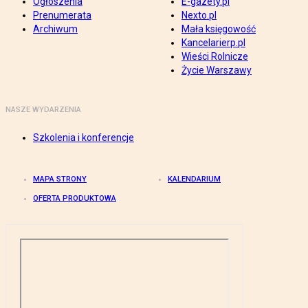
Ogłoszenia
E-gazety.pl
Prenumerata
Nexto.pl
Archiwum
Mała księgowość
Kancelarierp.pl
Wieści Rolnicze
Życie Warszawy
NASZE WYDARZENIA
Szkolenia i konferencje
MAPA STRONY
KALENDARIUM
OFERTA PRODUKTOWA