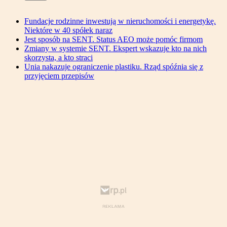
Fundacje rodzinne inwestują w nieruchomości i energetykę.
Niektóre w 40 spółek naraz
Jest sposób na SENT. Status AEO może pomóc firmom
Zmiany w systemie SENT. Ekspert wskazuje kto na nich
skorzysta, a kto straci
Unia nakazuje ograniczenie plastiku. Rząd spóźnia się z
przyjęciem przepisów