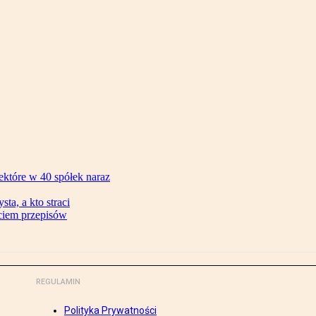
ektóre w 40 spółek naraz
ta, a kto straci
ęciem przepisów
REGULAMIN
Polityka Prywatności