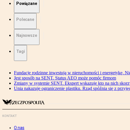
Powiązane
Polecane
Najnowsze
Tagi
Fundacje rodzinne inwestują w nieruchomości i energetykę. Ni
Jest sposób na SENT. Status AEO może pomóc firmom
Zmiany w systemie SENT. Ekspert wskazuje kto na nich skorzys
Unia nakazuje ograniczenie plastiku. Rząd spóźnia się z przyj
KONTAKT
O nas