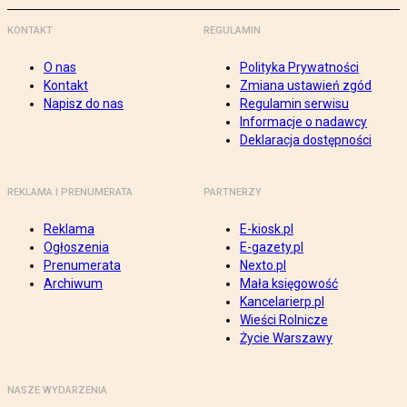
KONTAKT
REGULAMIN
O nas
Polityka Prywatności
Kontakt
Zmiana ustawień zgód
Napisz do nas
Regulamin serwisu
Informacje o nadawcy
Deklaracja dostępności
REKLAMA I PRENUMERATA
PARTNERZY
Reklama
E-kiosk.pl
Ogłoszenia
E-gazety.pl
Prenumerata
Nexto.pl
Archiwum
Mała księgowość
Kancelarierp.pl
Wieści Rolnicze
Życie Warszawy
NASZE WYDARZENIA