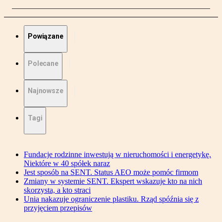
Powiązane
Polecane
Najnowsze
Tagi
Fundacje rodzinne inwestują w nieruchomości i energetykę.
Niektóre w 40 spółek naraz
Jest sposób na SENT. Status AEO może pomóc firmom
Zmiany w systemie SENT. Ekspert wskazuje kto na nich
skorzysta, a kto straci
Unia nakazuje ograniczenie plastiku. Rząd spóźnia się z
przyjęciem przepisów