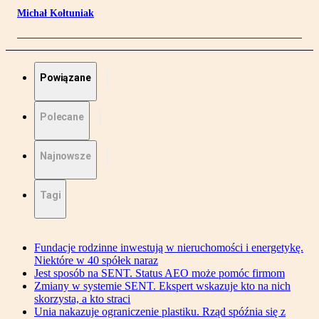
Michał Kołtuniak
Powiązane
Polecane
Najnowsze
Tagi
Fundacje rodzinne inwestują w nieruchomości i energetykę.
Niektóre w 40 spółek naraz
Jest sposób na SENT. Status AEO może pomóc firmom
Zmiany w systemie SENT. Ekspert wskazuje kto na nich
skorzysta, a kto straci
Unia nakazuje ograniczenie plastiku. Rząd spóźnia się z