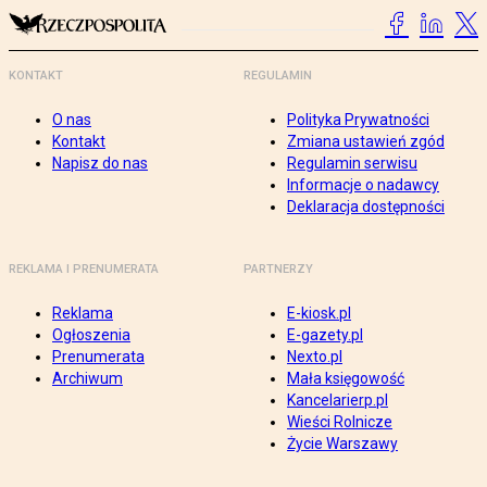
KONTAKT
REGULAMIN
O nas
Polityka Prywatności
Kontakt
Zmiana ustawień zgód
Napisz do nas
Regulamin serwisu
Informacje o nadawcy
Deklaracja dostępności
REKLAMA I PRENUMERATA
PARTNERZY
Reklama
E-kiosk.pl
Ogłoszenia
E-gazety.pl
Prenumerata
Nexto.pl
Archiwum
Mała księgowość
Kancelarierp.pl
Wieści Rolnicze
Życie Warszawy