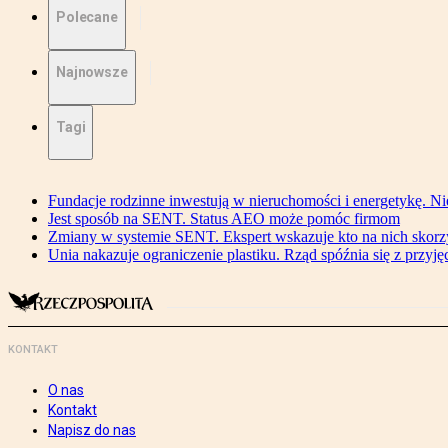
Polecane
Najnowsze
Tagi
Fundacje rodzinne inwestują w nieruchomości i energetykę. Ni
Jest sposób na SENT. Status AEO może pomóc firmom
Zmiany w systemie SENT. Ekspert wskazuje kto na nich skorzys
Unia nakazuje ograniczenie plastiku. Rząd spóźnia się z przyj
KONTAKT
O nas
Kontakt
Napisz do nas