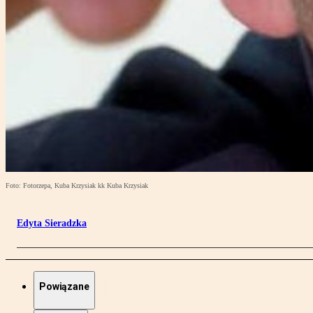
Foto: Fotorzepa, Kuba Krzysiak kk Kuba Krzysiak
Edyta Sieradzka
Powiązane