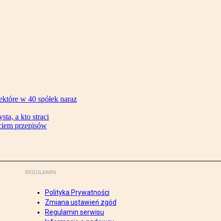
ektóre w 40 spółek naraz
ta, a kto straci
ęciem przepisów
REGULAMIN
Polityka Prywatności
Zmiana ustawień zgód
Regulamin serwisu