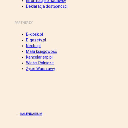
Informacje o nadawcy
Deklaracja dostępności
PARTNERZY
E-kiosk.pl
E-gazety.pl
Nexto.pl
Mała księgowość
Kancelarierp.pl
Wieści Rolnicze
Życie Warszawy
KALENDARIUM