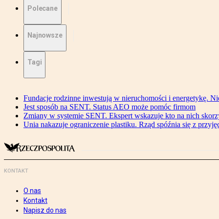
Polecane
Najnowsze
Tagi
Fundacje rodzinne inwestują w nieruchomości i energetykę. Ni
Jest sposób na SENT. Status AEO może pomóc firmom
Zmiany w systemie SENT. Ekspert wskazuje kto na nich skorzys
Unia nakazuje ograniczenie plastiku. Rząd spóźnia się z przyj
KONTAKT
O nas
Kontakt
Napisz do nas