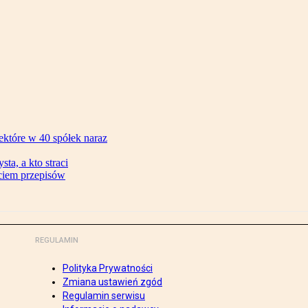
ektóre w 40 spółek naraz
ta, a kto straci
ęciem przepisów
REGULAMIN
Polityka Prywatności
Zmiana ustawień zgód
Regulamin serwisu