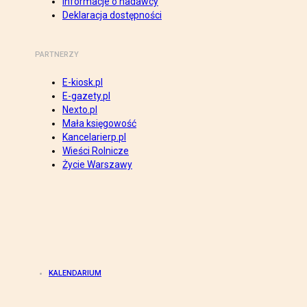
Informacje o nadawcy
Deklaracja dostępności
PARTNERZY
E-kiosk.pl
E-gazety.pl
Nexto.pl
Mała księgowość
Kancelarierp.pl
Wieści Rolnicze
Życie Warszawy
KALENDARIUM