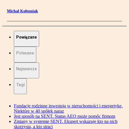
Michał Kołtuniak
Powiązane
Polecane
Najnowsze
Tagi
Fundacje rodzinne inwestują w nieruchomości i energetykę.
Niektóre w 40 spółek naraz
Jest sposób na SENT. Status AEO może pomóc firmom
Zmiany w systemie SENT. Ekspert wskazuje kto na nich
skorzysta, a kto straci