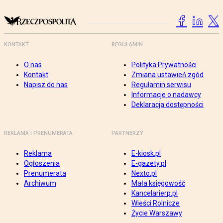
KONTAKT
REGULAMIN
O nas
Polityka Prywatności
Kontakt
Zmiana ustawień zgód
Napisz do nas
Regulamin serwisu
Informacje o nadawcy
Deklaracja dostępności
REKLAMA I PRENUMERATA
PARTNERZY
Reklama
E-kiosk.pl
Ogłoszenia
E-gazety.pl
Prenumerata
Nexto.pl
Archiwum
Mała księgowość
Kancelarierp.pl
Wieści Rolnicze
Życie Warszawy