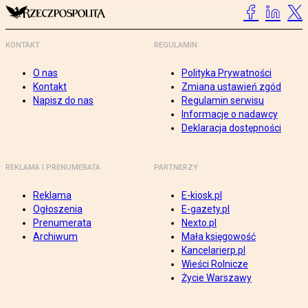
KONTAKT
REGULAMIN
O nas
Polityka Prywatności
Kontakt
Zmiana ustawień zgód
Napisz do nas
Regulamin serwisu
Informacje o nadawcy
Deklaracja dostępności
REKLAMA I PRENUMERATA
PARTNERZY
Reklama
E-kiosk.pl
Ogłoszenia
E-gazety.pl
Prenumerata
Nexto.pl
Archiwum
Mała księgowość
Kancelarierp.pl
Wieści Rolnicze
Życie Warszawy