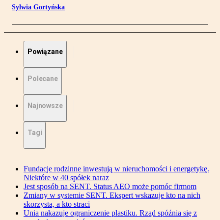
Sylwia Gortyńska
Powiązane
Polecane
Najnowsze
Tagi
Fundacje rodzinne inwestują w nieruchomości i energetykę.
Niektóre w 40 spółek naraz
Jest sposób na SENT. Status AEO może pomóc firmom
Zmiany w systemie SENT. Ekspert wskazuje kto na nich
skorzysta, a kto straci
Unia nakazuje ograniczenie plastiku. Rząd spóźnia się z