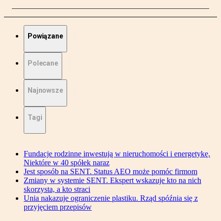
Powiązane
Polecane
Najnowsze
Tagi
Fundacje rodzinne inwestują w nieruchomości i energetykę.
Niektóre w 40 spółek naraz
Jest sposób na SENT. Status AEO może pomóc firmom
Zmiany w systemie SENT. Ekspert wskazuje kto na nich
skorzysta, a kto straci
Unia nakazuje ograniczenie plastiku. Rząd spóźnia się z
przyjęciem przepisów