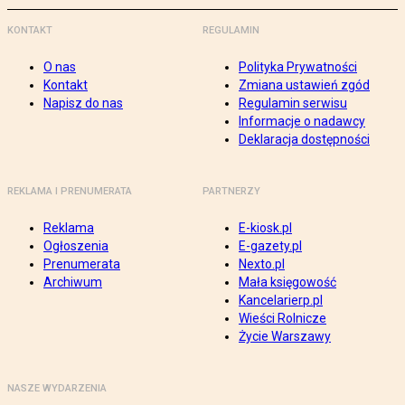
KONTAKT
REGULAMIN
O nas
Polityka Prywatności
Kontakt
Zmiana ustawień zgód
Napisz do nas
Regulamin serwisu
Informacje o nadawcy
Deklaracja dostępności
REKLAMA I PRENUMERATA
PARTNERZY
Reklama
E-kiosk.pl
Ogłoszenia
E-gazety.pl
Prenumerata
Nexto.pl
Archiwum
Mała księgowość
Kancelarierp.pl
Wieści Rolnicze
Życie Warszawy
NASZE WYDARZENIA