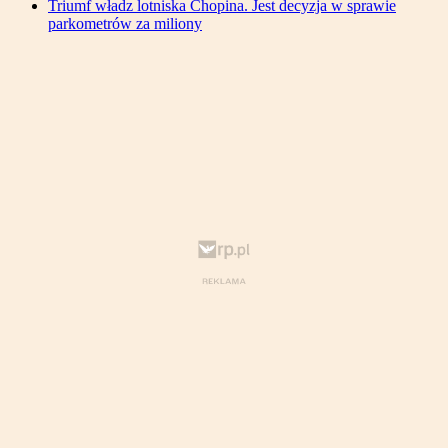
Triumf władz lotniska Chopina. Jest decyzja w sprawie
parkometrów za miliony