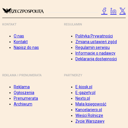
KONTAKT
REGULAMIN
O nas
Polityka Prywatności
Kontakt
Zmiana ustawień zgód
Napisz do nas
Regulamin serwisu
Informacje o nadawcy
Deklaracja dostępności
REKLAMA I PRENUMERATA
PARTNERZY
Reklama
E-kiosk.pl
Ogłoszenia
E-gazety.pl
Prenumerata
Nexto.pl
Archiwum
Mała księgowość
Kancelarierp.pl
Wieści Rolnicze
Życie Warszawy