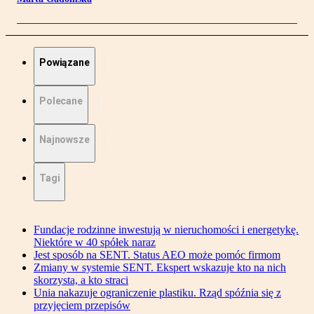
Powiązane
Polecane
Najnowsze
Tagi
Fundacje rodzinne inwestują w nieruchomości i energetykę.
Niektóre w 40 spółek naraz
Jest sposób na SENT. Status AEO może pomóc firmom
Zmiany w systemie SENT. Ekspert wskazuje kto na nich
skorzysta, a kto straci
Unia nakazuje ograniczenie plastiku. Rząd spóźnia się z
przyjęciem przepisów