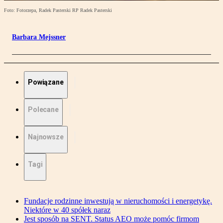
Foto: Fotorzepa, Radek Pasterski RP Radek Pasterski
Barbara Mejssner
Powiązane
Polecane
Najnowsze
Tagi
Fundacje rodzinne inwestują w nieruchomości i energetykę.
Niektóre w 40 spółek naraz
Jest sposób na SENT. Status AEO może pomóc firmom