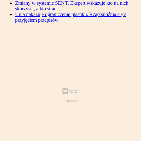
Zmiany w systemie SENT. Ekspert wskazuje kto na nich
skorzysta, a kto straci
Unia nakazuje ograniczenie plastiku. Rząd spóźnia się z
przyjęciem przepisów