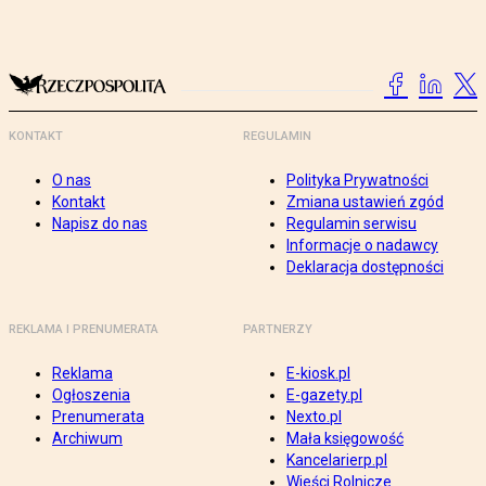
KONTAKT
REGULAMIN
O nas
Polityka Prywatności
Kontakt
Zmiana ustawień zgód
Napisz do nas
Regulamin serwisu
Informacje o nadawcy
Deklaracja dostępności
REKLAMA I PRENUMERATA
PARTNERZY
Reklama
E-kiosk.pl
Ogłoszenia
E-gazety.pl
Prenumerata
Nexto.pl
Archiwum
Mała księgowość
Kancelarierp.pl
Wieści Rolnicze