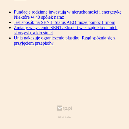
Fundacje rodzinne inwestują w nieruchomości i energetykę.
Niektóre w 40 spółek naraz
Jest sposób na SENT. Status AEO może pomóc firmom
Zmiany w systemie SENT. Ekspert wskazuje kto na nich
skorzysta, a kto straci
Unia nakazuje ograniczenie plastiku. Rząd spóźnia się z
przyjęciem przepisów