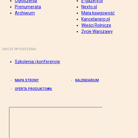
Ogłoszenia
E-gazety.pl
Prenumerata
Nexto.pl
Archiwum
Mała księgowość
Kancelarierp.pl
Wieści Rolnicze
Życie Warszawy
NASZE WYDARZENIA
Szkolenia i konferencje
MAPA STRONY
KALENDARIUM
OFERTA PRODUKTOWA