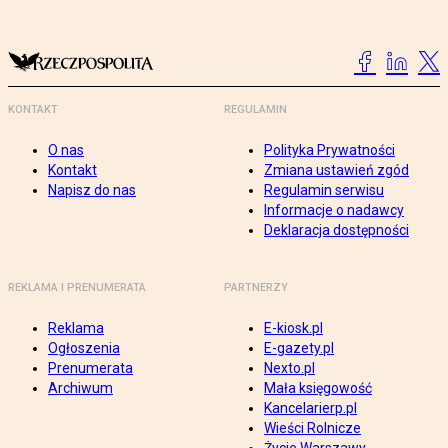
KONTAKT
REGULAMIN
O nas
Polityka Prywatności
Kontakt
Zmiana ustawień zgód
Napisz do nas
Regulamin serwisu
Informacje o nadawcy
Deklaracja dostępności
REKLAMA I PRENUMERATA
PARTNERZY
Reklama
E-kiosk.pl
Ogłoszenia
E-gazety.pl
Prenumerata
Nexto.pl
Archiwum
Mała księgowość
Kancelarierp.pl
Wieści Rolnicze