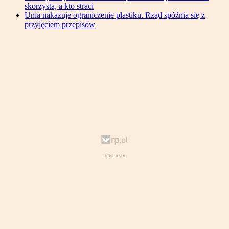
skorzysta, a kto straci
Unia nakazuje ograniczenie plastiku. Rząd spóźnia się z
przyjęciem przepisów