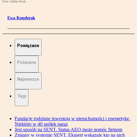
Foto: Adobe Stock
Ewa Konderak
Powiązane
Polecane
Najnowsze
Tagi
Fundacje rodzinne inwestują w nieruchomości i energetykę.
Niektóre w 40 spółek naraz
Jest sposób na SENT. Status AEO może pomóc firmom
Zmiany w systemie SENT. Ekspert wskazuje kto na nich