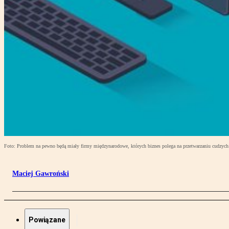
Foto: Problem na pewno będą miały firmy międzynarodowe, których biznes polega na przetwarzaniu cudzych
Maciej Gawroński
Powiązane