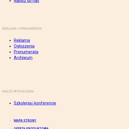
Napisz do nas
REKLAMA I PRENUMERATA
Reklama
Ogłoszenia
Prenumerata
Archiwum
NASZE WYDARZENIA
Szkolenia i konferencje
MAPA STRONY
OFERTA PRODUKTOWA