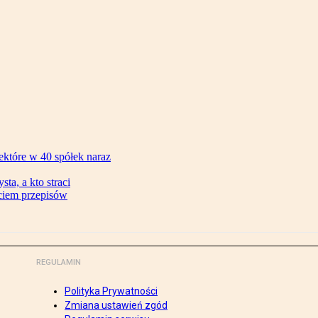
ektóre w 40 spółek naraz
ta, a kto straci
ęciem przepisów
REGULAMIN
Polityka Prywatności
Zmiana ustawień zgód