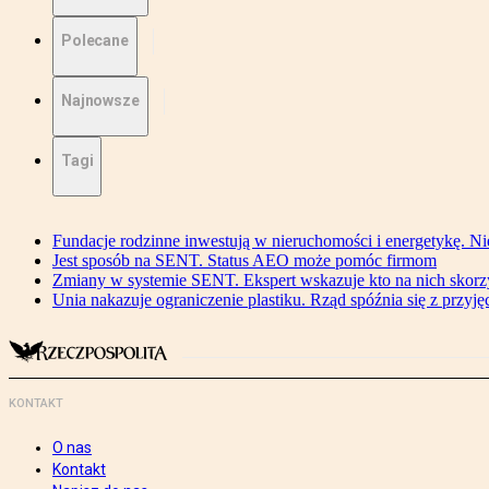
Polecane
Najnowsze
Tagi
Fundacje rodzinne inwestują w nieruchomości i energetykę. Ni
Jest sposób na SENT. Status AEO może pomóc firmom
Zmiany w systemie SENT. Ekspert wskazuje kto na nich skorzys
Unia nakazuje ograniczenie plastiku. Rząd spóźnia się z przyj
KONTAKT
O nas
Kontakt