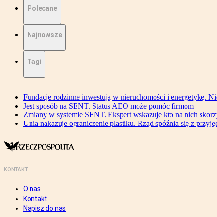
Polecane
Najnowsze
Tagi
Fundacje rodzinne inwestują w nieruchomości i energetykę. Ni
Jest sposób na SENT. Status AEO może pomóc firmom
Zmiany w systemie SENT. Ekspert wskazuje kto na nich skorzys
Unia nakazuje ograniczenie plastiku. Rząd spóźnia się z przyj
KONTAKT
O nas
Kontakt
Napisz do nas