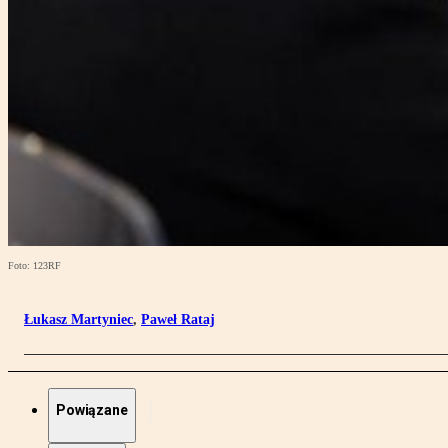
Foto: 123RF
Łukasz Martyniec
,
Paweł Rataj
Powiązane