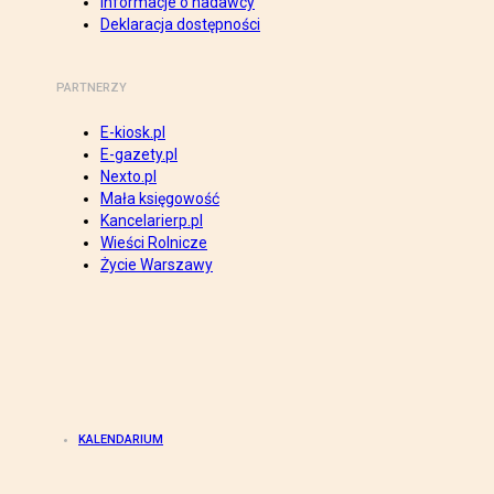
Informacje o nadawcy
Deklaracja dostępności
PARTNERZY
E-kiosk.pl
E-gazety.pl
Nexto.pl
Mała księgowość
Kancelarierp.pl
Wieści Rolnicze
Życie Warszawy
KALENDARIUM