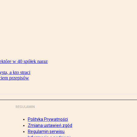
ektóre w 40 spółek naraz
ta, a kto straci
ęciem przepisów
REGULAMIN
Polityka Prywatności
Zmiana ustawień zgód
Regulamin serwisu