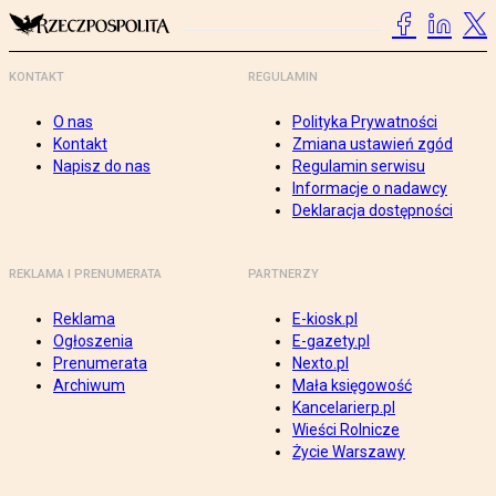
KONTAKT
REGULAMIN
O nas
Polityka Prywatności
Kontakt
Zmiana ustawień zgód
Napisz do nas
Regulamin serwisu
Informacje o nadawcy
Deklaracja dostępności
REKLAMA I PRENUMERATA
PARTNERZY
Reklama
E-kiosk.pl
Ogłoszenia
E-gazety.pl
Prenumerata
Nexto.pl
Archiwum
Mała księgowość
Kancelarierp.pl
Wieści Rolnicze
Życie Warszawy