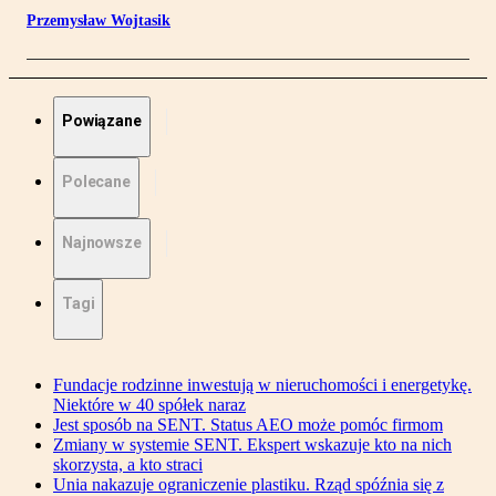
Przemysław Wojtasik
Powiązane
Polecane
Najnowsze
Tagi
Fundacje rodzinne inwestują w nieruchomości i energetykę.
Niektóre w 40 spółek naraz
Jest sposób na SENT. Status AEO może pomóc firmom
Zmiany w systemie SENT. Ekspert wskazuje kto na nich
skorzysta, a kto straci
Unia nakazuje ograniczenie plastiku. Rząd spóźnia się z