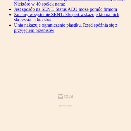
Niektóre w 40 spółek naraz
Jest sposób na SENT. Status AEO może pomóc firmom
Zmiany w systemie SENT. Ekspert wskazuje kto na nich
skorzysta, a kto straci
Unia nakazuje ograniczenie plastiku. Rząd spóźnia się z
przyjęciem przepisów