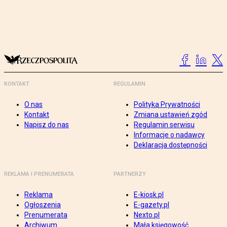
KONTAKT
REGULAMIN
O nas
Polityka Prywatności
Kontakt
Zmiana ustawień zgód
Napisz do nas
Regulamin serwisu
Informacje o nadawcy
Deklaracja dostępności
REKLAMA I PRENUMERATA
PARTNERZY
Reklama
E-kiosk.pl
Ogłoszenia
E-gazety.pl
Prenumerata
Nexto.pl
Archiwum
Mała księgowość