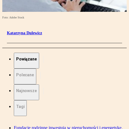
Foto: Adobe Stock
Katarzyna Dulewicz
Powiązane
Polecane
Najnowsze
Tagi
Fundacje rodzinne inwestują w nieruchomości i energetykę.