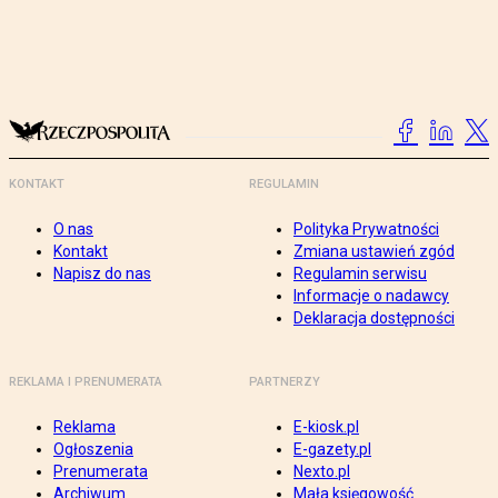
KONTAKT
REGULAMIN
O nas
Polityka Prywatności
Kontakt
Zmiana ustawień zgód
Napisz do nas
Regulamin serwisu
Informacje o nadawcy
Deklaracja dostępności
REKLAMA I PRENUMERATA
PARTNERZY
Reklama
E-kiosk.pl
Ogłoszenia
E-gazety.pl
Prenumerata
Nexto.pl
Archiwum
Mała księgowość