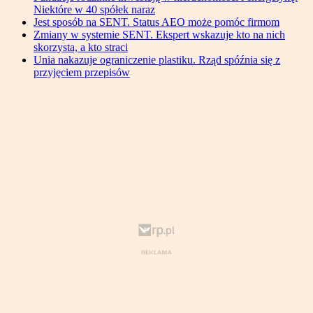
Niektóre w 40 spółek naraz
Jest sposób na SENT. Status AEO może pomóc firmom
Zmiany w systemie SENT. Ekspert wskazuje kto na nich
skorzysta, a kto straci
Unia nakazuje ograniczenie plastiku. Rząd spóźnia się z
przyjęciem przepisów