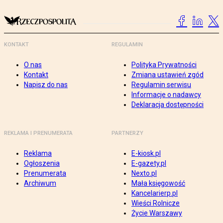
KONTAKT
REGULAMIN
O nas
Polityka Prywatności
Kontakt
Zmiana ustawień zgód
Napisz do nas
Regulamin serwisu
Informacje o nadawcy
Deklaracja dostępności
REKLAMA I PRENUMERATA
PARTNERZY
Reklama
E-kiosk.pl
Ogłoszenia
E-gazety.pl
Prenumerata
Nexto.pl
Archiwum
Mała księgowość
Kancelarierp.pl
Wieści Rolnicze
Życie Warszawy