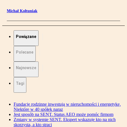
Michał Kołtuniak
Powiązane
Polecane
Najnowsze
Tagi
Fundacje rodzinne inwestują w nieruchomości i energetykę.
Niektóre w 40 spółek naraz
Jest sposób na SENT. Status AEO może pomóc firmom
Zmiany w systemie SENT. Ekspert wskazuje kto na nich
skorzysta, a kto straci