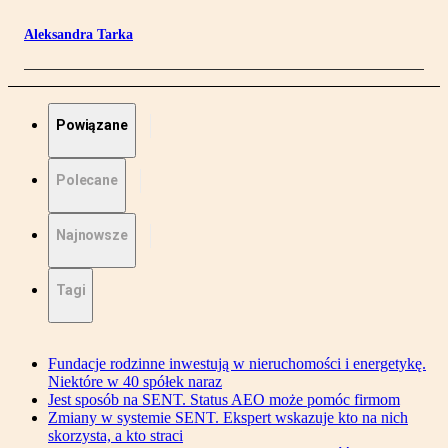
Aleksandra Tarka
Powiązane
Polecane
Najnowsze
Tagi
Fundacje rodzinne inwestują w nieruchomości i energetykę.
Niektóre w 40 spółek naraz
Jest sposób na SENT. Status AEO może pomóc firmom
Zmiany w systemie SENT. Ekspert wskazuje kto na nich
skorzysta, a kto straci