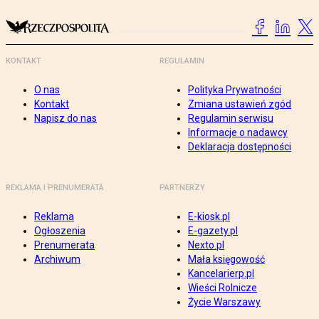
KONTAKT
REGULAMIN
O nas
Polityka Prywatności
Kontakt
Zmiana ustawień zgód
Napisz do nas
Regulamin serwisu
Informacje o nadawcy
Deklaracja dostępności
REKLAMA I PRENUMERATA
PARTNERZY
Reklama
E-kiosk.pl
Ogłoszenia
E-gazety.pl
Prenumerata
Nexto.pl
Archiwum
Mała księgowość
Kancelarierp.pl
Wieści Rolnicze
Życie Warszawy