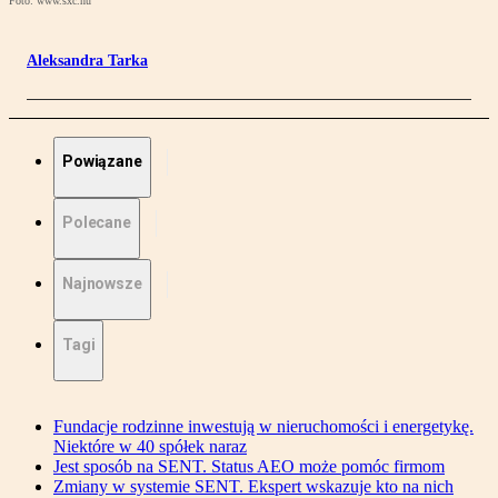
Foto: www.sxc.hu
Aleksandra Tarka
Powiązane
Polecane
Najnowsze
Tagi
Fundacje rodzinne inwestują w nieruchomości i energetykę.
Niektóre w 40 spółek naraz
Jest sposób na SENT. Status AEO może pomóc firmom
Zmiany w systemie SENT. Ekspert wskazuje kto na nich