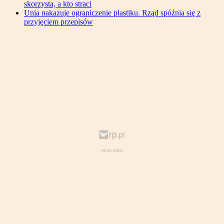
skorzysta, a kto straci
Unia nakazuje ograniczenie plastiku. Rząd spóźnia się z
przyjęciem przepisów