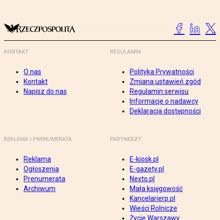
KONTAKT
REGULAMIN
O nas
Polityka Prywatności
Kontakt
Zmiana ustawień zgód
Napisz do nas
Regulamin serwisu
Informacje o nadawcy
Deklaracja dostępności
REKLAMA I PRENUMERATA
PARTNERZY
Reklama
E-kiosk.pl
Ogłoszenia
E-gazety.pl
Prenumerata
Nexto.pl
Archiwum
Mała księgowość
Kancelarierp.pl
Wieści Rolnicze
Życie Warszawy