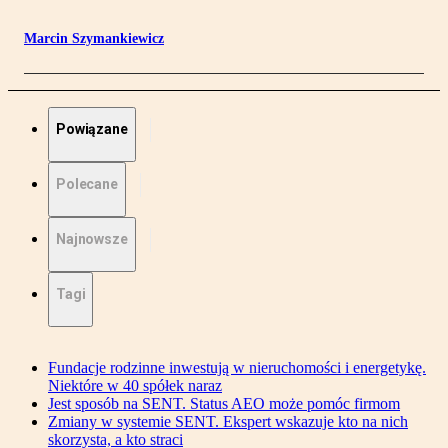
Marcin Szymankiewicz
Powiązane
Polecane
Najnowsze
Tagi
Fundacje rodzinne inwestują w nieruchomości i energetykę.
Niektóre w 40 spółek naraz
Jest sposób na SENT. Status AEO może pomóc firmom
Zmiany w systemie SENT. Ekspert wskazuje kto na nich
skorzysta, a kto straci