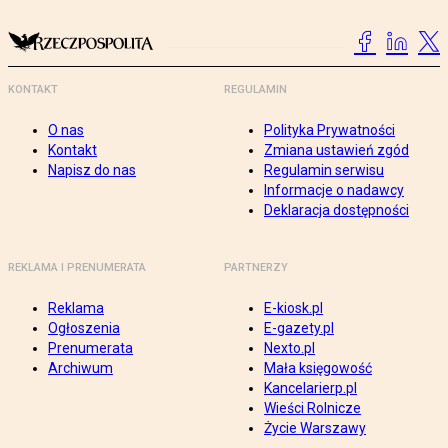
KONTAKT
REGULAMIN
O nas
Polityka Prywatności
Kontakt
Zmiana ustawień zgód
Napisz do nas
Regulamin serwisu
Informacje o nadawcy
Deklaracja dostępności
REKLAMA I PRENUMERATA
PARTNERZY
Reklama
E-kiosk.pl
Ogłoszenia
E-gazety.pl
Prenumerata
Nexto.pl
Archiwum
Mała księgowość
Kancelarierp.pl
Wieści Rolnicze
Życie Warszawy