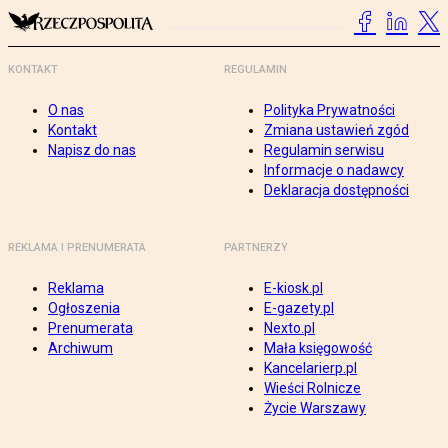
KONTAKT
REGULAMIN
O nas
Polityka Prywatności
Kontakt
Zmiana ustawień zgód
Napisz do nas
Regulamin serwisu
Informacje o nadawcy
Deklaracja dostępności
REKLAMA I PRENUMERATA
PARTNERZY
Reklama
E-kiosk.pl
Ogłoszenia
E-gazety.pl
Prenumerata
Nexto.pl
Archiwum
Mała księgowość
Kancelarierp.pl
Wieści Rolnicze
Życie Warszawy