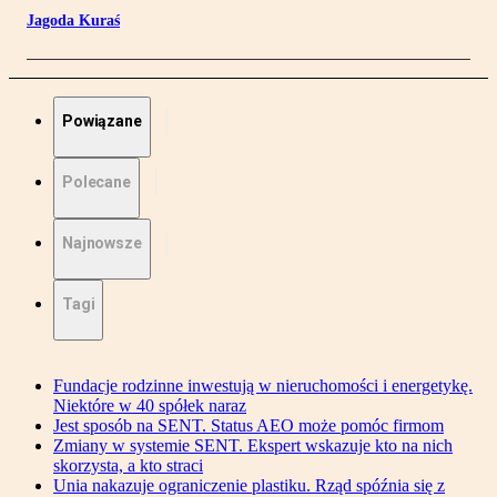
Jagoda Kuraś
Powiązane
Polecane
Najnowsze
Tagi
Fundacje rodzinne inwestują w nieruchomości i energetykę.
Niektóre w 40 spółek naraz
Jest sposób na SENT. Status AEO może pomóc firmom
Zmiany w systemie SENT. Ekspert wskazuje kto na nich
skorzysta, a kto straci
Unia nakazuje ograniczenie plastiku. Rząd spóźnia się z