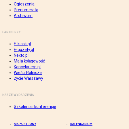
Ogłoszenia
Prenumerata
Archiwum
PARTNERZY
E-kiosk.pl
E-gazety.pl
Nexto.pl
Mała księgowość
Kancelarierp.pl
Wieści Rolnicze
Życie Warszawy
NASZE WYDARZENIA
Szkolenia i konferencje
MAPA STRONY
KALENDARIUM