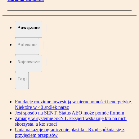
Powiązane
Polecane
Najnowsze
Tagi
Fundacje rodzinne inwestują w nieruchomości i energetykę.
Niektóre w 40 spółek naraz
Jest sposób na SENT. Status AEO może pomóc firmom
Zmiany w systemie SENT. Ekspert wskazuje kto na nich
skorzysta, a kto straci
Unia nakazuje ograniczenie plastiku. Rząd spóźnia się z
przyjęciem przepisów