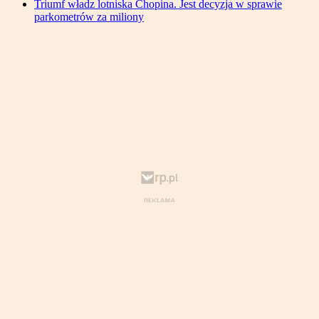
Triumf władz lotniska Chopina. Jest decyzja w sprawie
parkometrów za miliony