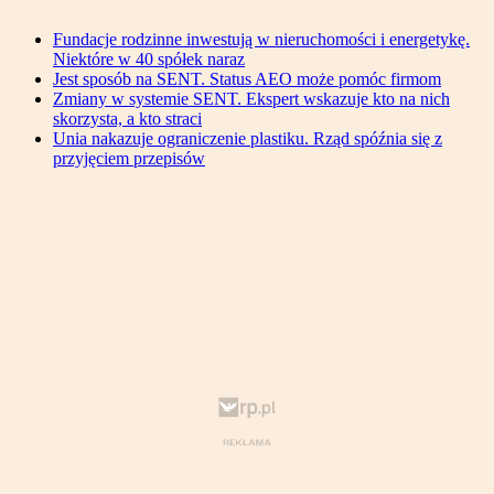
Fundacje rodzinne inwestują w nieruchomości i energetykę.
Niektóre w 40 spółek naraz
Jest sposób na SENT. Status AEO może pomóc firmom
Zmiany w systemie SENT. Ekspert wskazuje kto na nich
skorzysta, a kto straci
Unia nakazuje ograniczenie plastiku. Rząd spóźnia się z
przyjęciem przepisów