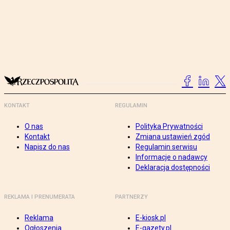
KONTAKT
REGULAMIN
O nas
Polityka Prywatności
Kontakt
Zmiana ustawień zgód
Napisz do nas
Regulamin serwisu
Informacje o nadawcy
Deklaracja dostępności
REKLAMA I PRENUMERATA
PARTNERZY
Reklama
E-kiosk.pl
Ogłoszenia
E-gazety.pl