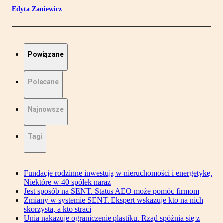
Edyta Zaniewicz
Powiązane
Polecane
Najnowsze
Tagi
Fundacje rodzinne inwestują w nieruchomości i energetykę.
Niektóre w 40 spółek naraz
Jest sposób na SENT. Status AEO może pomóc firmom
Zmiany w systemie SENT. Ekspert wskazuje kto na nich
skorzysta, a kto straci
Unia nakazuje ograniczenie plastiku. Rząd spóźnia się z