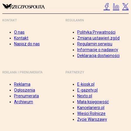
KONTAKT
REGULAMIN
O nas
Polityka Prywatności
Kontakt
Zmiana ustawień zgód
Napisz do nas
Regulamin serwisu
Informacje o nadawcy
Deklaracja dostępności
REKLAMA I PRENUMERATA
PARTNERZY
Reklama
E-kiosk.pl
Ogłoszenia
E-gazety.pl
Prenumerata
Nexto.pl
Archiwum
Mała księgowość
Kancelarierp.pl
Wieści Rolnicze
Życie Warszawy